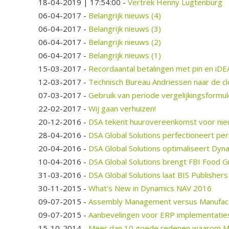
18-04-2019 | 17:54:00
-
Vertrek Henny Lugtenburg
06-04-2017
-
Belangrijk nieuws (4)
06-04-2017
-
Belangrijk nieuws (3)
06-04-2017
-
Belangrijk nieuws (2)
06-04-2017
-
Belangrijk nieuws (1)
15-03-2017
-
Recordaantal betalingen met pin en iDE
12-03-2017
-
Technisch Bureau Andriessen naar de c
07-03-2017
-
Gebruik van periode vergelijkingsformu
22-02-2017
-
Wij gaan verhuizen!
20-12-2016
-
DSA tekent huurovereenkomst voor ni
28-04-2016
-
DSA Global Solutions perfectioneert pe
20-04-2016
-
DSA Global Solutions optimaliseert Dyn
10-04-2016
-
DSA Global Solutions brengt FBI Food G
31-03-2016
-
DSA Global Solutions laat BIS Publishe
30-11-2015
-
What's New in Dynamics NAV 2016
09-07-2015
-
Assembly Management versus Manufactu
09-07-2015
-
Aanbevelingen voor ERP implementatie
15-10-2014
-
Meer dan 10 goede redenen waarom Mic