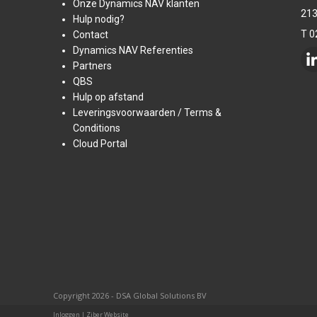
Onze Dynamics NAV klanten
213
Hulp nodig?
T 0
Contact
Dynamics NAV Referenties
Partners
QBS
Hulp op afstand
Leveringsvoorwaarden / Terms &
Conditions
Cloud Portal
Copyright 2026 - DSA Global Solutions BV
Inloggen
|
Ziber Website