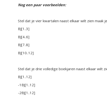
Nog een paar voorbeelden:
Stel dat je vier kwartalen naast elkaar wilt zien maak
BJ[1..3]
BJ[4..6]
BJ[7..8]
BJ[10..12]
Stel dat je drie volledige boekjaren naast elkaar wilt
BJ[1..12]
-1BJ[1..12]
-2BJ[1..12]